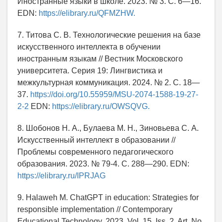
Иностранные языки в школе. 2023. № 3. С. 6—16.
EDN:
https://elibrary.ru/QFMZHW.
7. Титова С. В. Технологические решения на базе
искусственного интеллекта в обучении
иностранным языкам // Вестник Московского
университета. Серия 19: Лингвистика и
межкультурная коммуникация. 2024. № 2. С. 18—
37.
https://doi.org/10.55959/MSU-2074-1588-19-27-
2-2
EDN:
https://elibrary.ru/OWSQVG.
8. Шобонов Н. А., Булаева М. Н., Зиновьева С. А.
Искусственный интеллект в образовании //
Проблемы современного педагогического
образования. 2023. № 79-4. С. 288—290. EDN:
https://elibrary.ru/IPRJAG
9. Halaweh M. ChatGPT in education: Strategies for
responsible implementation // Contemporary
Educational Technology. 2023. Vol. 15. Iss. 2. Art. No.