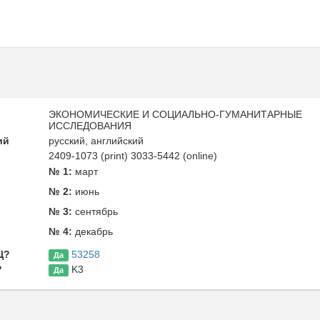
ЭКОНОМИЧЕСКИЕ И СОЦИАЛЬНО-ГУМАНИТАРНЫЕ
ИССЛЕДОВАНИЯ
ий
русский, английский
2409-1073 (print) 3033-5442 (online)
ь
№ 1:
март
№ 2:
июнь
№ 3:
сентябрь
№ 4:
декабрь
Ц?
53258
Да
?
K3
Да