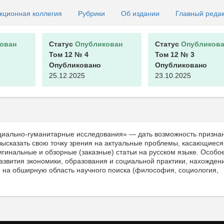
кционная коллегия
Рубрики
Об издании
Главный реда
ован
Статус
Опубликован
Статус
Опубликова
Том 12
№ 4
Том 12
№ 3
Опубликовано
Опубликовано
25.12.2025
23.10.2025
циально-гуманитарные исследования» — дать возможность призн
ысказать свою точку зрения на актуальные проблемы, касающиеся
гинальные и обзорные (заказные) статьи на русском языке. Особо
звития экономики, образования и социальной практики, нахожден
 на обширную область научного поиска (философия, социология,