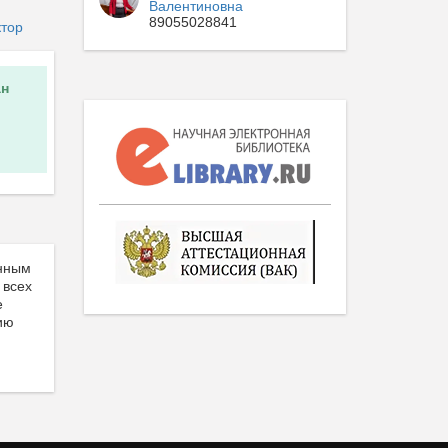
Валентиновна
89055028841
ктор
н
анным
 всех
е
ию