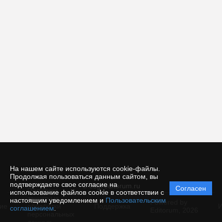
На нашем сайте используются cookie-файлы.
Продолжая пользоваться данным сайтом, вы
подтверждаете свое согласие на
© esgi.editorum.ru
Согласен
Политика
использование файлов cookie в соответствии с
защиты и
настоящим уведомлением и
Пользовательским
Powered by
ие
обработки
Поддержка
И
соглашением
.
Editorum,
2026
персональных