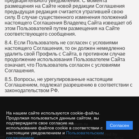
предварительного уведомления. С момента
размещения на Сайте новой редакции Соглашения
предыдущая редакция считается утратившей свою
силу. В случае существенного изменения положений
настоящего Соглашения Владелец Сайта извещает об
этом Пользователей путем размещения на Сайте
соответствующего сообщения.
8.4. Если Пользователь не согласен с условиями
настоящего Соглашения, то он должен немедленно
удалить свой Профиль с Сайта, в противном случае
продолжение использования Пользователем Сайта
означает, что Пользователь согласен с условиями
Соглашения.
8.5. Вопросы, не урегулированные настоящим
Соглашением, подлежат разрешению в соответствии с
законодательством РФ.
На нашем сайте используются cookie-файлы.
Продолжая пользоваться данным сайтом, вы
подтверждаете свое согласие на
© esgi.editorum.ru
Согласен
Политика
использование файлов cookie в соответствии с
защиты и
настоящим уведомлением и
Пользовательским
Powered by
ие
обработки
Поддержка
И
соглашением
.