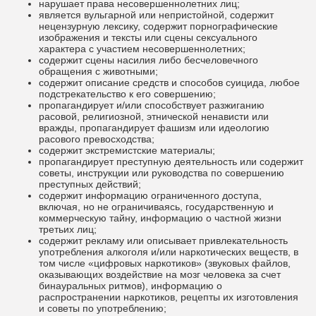
нарушает права несовершеннолетних лиц;
является вульгарной или непристойной, содержит
нецензурную лексику, содержит порнографические
изображения и тексты или сцены сексуального
характера с участием несовершеннолетних;
содержит сцены насилия либо бесчеловечного
обращения с животными;
содержит описание средств и способов суицида, любое
подстрекательство к его совершению;
пропагандирует и/или способствует разжиганию
расовой, религиозной, этнической ненависти или
вражды, пропагандирует фашизм или идеологию
расового превосходства;
содержит экстремистские материалы;
пропагандирует преступную деятельность или содержит
советы, инструкции или руководства по совершению
преступных действий;
содержит информацию ограниченного доступа,
включая, но не ограничиваясь, государственную и
коммерческую тайну, информацию о частной жизни
третьих лиц;
содержит рекламу или описывает привлекательность
употребления алкоголя и/или наркотических веществ, в
том числе «цифровых наркотиков» (звуковых файлов,
оказывающих воздействие на мозг человека за счет
бинауральных ритмов), информацию о
распространении наркотиков, рецепты их изготовления
и советы по употреблению;