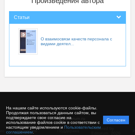
Произведения автора
Статьи
О взаимосвязи качеств персонала с
видами деятел...
На нашем сайте используются cookie-файлы.
Продолжая пользоваться данным сайтом, вы
подтверждаете свое согласие на
© esgi.editorum.ru
Согласен
Политика
использование файлов cookie в соответствии с
защиты и
настоящим уведомлением и
Пользовательским
Powered by
ие
обработки
Поддержка
И
соглашением
.
Editorum,
2026