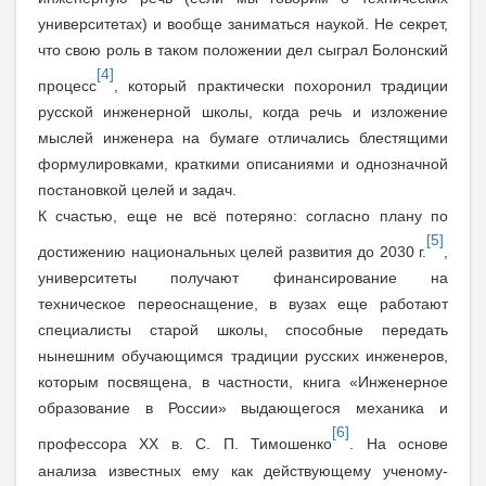
университетах) и вообще заниматься наукой. Не секрет,
что свою роль в таком положении дел сыграл Болонский
[4]
процесс
, который практически похоронил традиции
русской инженерной школы, когда речь и изложение
мыслей инженера на бумаге отличались блестящими
формулировками, краткими описаниями и однозначной
постановкой целей и задач.
К счастью, еще не всё потеряно: согласно плану по
[5]
достижению национальных целей развития до 2030 г.
,
университеты получают финансирование на
техническое переоснащение, в вузах еще работают
специалисты старой школы, способные передать
нынешним обучающимся традиции русских инженеров,
которым посвящена, в частности, книга «Инженерное
образование в России» выдающегося механика и
[6]
профессора ХХ
в. С. П. Тимошенко
. На основе
анализа известных ему как действующему ученому-