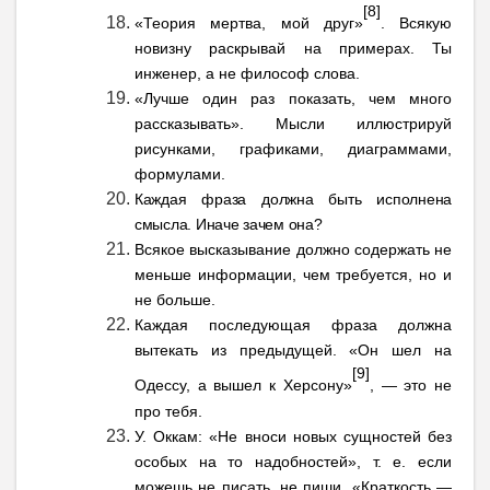
[8]
«Теория мертва, мой друг»
. Всякую
новизну раскрывай на примерах. Ты
инженер, а не философ слова.
«Лучше один раз показать, чем много
рассказывать». Мысли иллюстрируй
рисунками, графиками, диаграммами,
формулами.
Каждая фраза должна быть исполнена
смысла. Иначе зачем она?
Всякое высказывание должно содержать не
меньше информации, чем требуется, но и
не больше.
Каждая последующая фраза должна
вытекать из предыдущей. «Он шел на
[9]
Одессу, а вышел к Херсону»
, — это не
про тебя.
У. Оккам: «Не вноси новых сущностей без
особых на то надобностей», т. е. если
можешь не писать, не пиши. «Краткость —