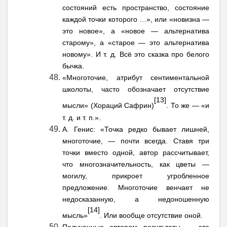
состояний есть пространство, состояние
каждой точки которого …», или «новизна —
это новое», а «новое — альтернатива
старому», а «старое — это альтернатива
новому». И т. д. Всё это сказка про белого
бычка.
«Многоточие, атрибут сентиментальной
школоты, часто обозначает отсутствие
[13]
мысли» (Хораций Сафрин)
. То же — «и
т. д. и т. п.».
А. Генис: «Точка редко бывает лишней,
многоточие, — почти всегда. Ставя три
точки вместо одной, автор рассчитывает,
что многозначительность, как цветы —
могилу, прикроет угробленное
предложение. Многоточие венчает не
недосказанную, а недоношенную
[14]
мысль»
. Или вообще отсутствие оной.